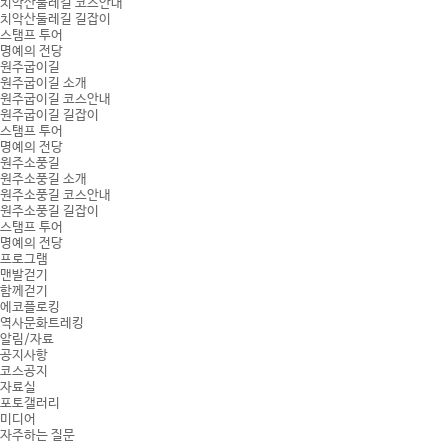
치악산둘레길 코스안내
치악산둘레길 길잡이
스탬프 투어
명예의 전당
원주굽이길
원주굽이길 소개
원주굽이길 코스안내
원주굽이길 길잡이
스탬프 투어
명예의 전당
원주소풍길
원주소풍길 소개
원주소풍길 코스안내
원주소풍길 길잡이
스탬프 투어
명예의 전당
프로그램
맨발걷기
함께걷기
에코플로킹
역사문화트레킹
알림/자료
공지사항
코스공지
자료실
포토갤러리
미디어
자주하는 질문