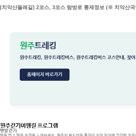
[치악산둘레길] 2코스, 3코스 탐방로 통제정보 (※ 치악산국
원주
트레킹
원주트레킹, 원주트레킹버스, 원주트레킹버스 코스안내, 찾아
홈페이지 바로가기
원주걷기여행길 프로그램
맨발걷기
발을 벗고 맑은 숨결을 느껴보세요. 원주의 부드러운 흙길이 지친 일상에 건강한 치