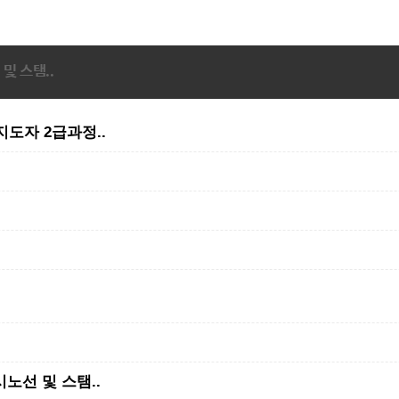
및 스탬..
지도자 2급과정..
노선 및 스탬..