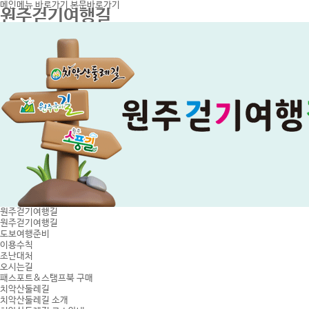
메인메뉴 바로가기
본문바로가기
원주걷기여행길
원주걷기여행길
원주걷기여행길
도보여행준비
이용수칙
조난대처
오시는길
패스포트&스탬프북 구매
치악산둘레길
치악산둘레길 소개