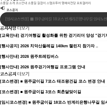
소풍길 소개
코스안내
소풍길 길잡이
스탬프투어
명예의전당
포토갤러리
brand_awareness
코스공지
[임시코스변경] ■ 원주굽이길 18코스 반계리은행나무길 임시노선 
[코스변경] ■ 원주굽이길 7코스 태조왕건길 코스 변경 안내
[코스변경] ■ 원주굽이길 3코스 회촌달맞이길
공지사항
더보기
[교육안내] 걷기여행길 활성화를 위한 걷기리더 양성 "걷기
​​​​​​​[행사공지] 2026 치악산둘레길 140km 챌린지 참가자 ..
[행사안내] 2026 원주트레킹버스
[행사안내] 2026 원주걷기여행길 프로그램 안내
코스공지
더보기
[코스변경] ■ 원주굽이길 7코스 태조왕건길 코스 변경 안내
[코스변경] ■ 원주굽이길 3코스 회촌달맞이길
[임시코스변경] ■ 원주굽이길 18코스 반계리은행나무길 임시