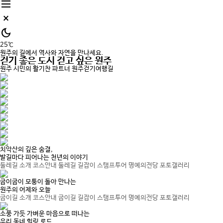
dehaze
close_small
dark_mode
25℃
원주의 길에서 역사와 자연을 만나세요.
걷기 좋은 도시
걷고 싶은 원주
원주 시민의 활기찬 파트너
원주걷기여행길
치악산의 깊은 숨결,
발길마다 피어나는 천년의 이야기
둘레길 소개
코스안내
둘레길 길잡이
스탬프투어
명예의전당
포토갤러리
굽이굽이 모퉁이 돌아 만나는
원주의 어제와 오늘
굽이길 소개
코스안내
굽이길 길잡이
스탬프투어
명예의전당
포토갤러리
소풍 가듯 가벼운 마음으로 떠나는
우리 동네 힐링 로드