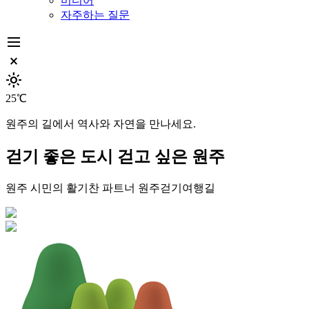
미디어
자주하는 질문
dehaze
close_small
light_mode
25℃
원주의 길에서 역사와 자연을 만나세요.
걷기 좋은 도시
걷고 싶은 원주
원주 시민의 활기찬 파트너
원주걷기여행길