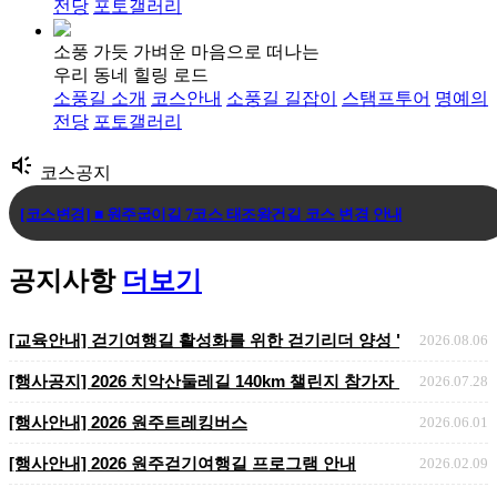
전당
포토갤러리
소풍 가듯 가벼운 마음으로 떠나는
우리 동네 힐링 로드
소풍길 소개
코스안내
소풍길 길잡이
스탬프투어
명예의
전당
포토갤러리
brand_awareness
코스공지
[코스변경] ■ 원주굽이길 7코스 태조왕건길 코스 변경 안내
[코스변경] ■ 원주굽이길 3코스 회촌달맞이길
공지사항
더보기
[임시코스변경] ■ 원주굽이길 18코스 반계리은행나무길 임시노선 및 스탬.
[교육안내] 걷기여행길 활성화를 위한 걷기리더 양성 "걷기지도자 
2026.08.06
​​​​​​​[행사공지] 2026 치악산둘레길 140km 챌린지 참가자 ..
2026.07.28
[행사안내] 2026 원주트레킹버스
2026.06.01
[행사안내] 2026 원주걷기여행길 프로그램 안내
2026.02.09