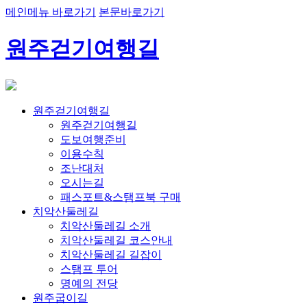
메인메뉴 바로가기
본문바로가기
원주걷기여행길
원주걷기여행길
원주걷기여행길
도보여행준비
이용수칙
조난대처
오시는길
패스포트&스탬프북 구매
치악산둘레길
치악산둘레길 소개
치악산둘레길 코스안내
치악산둘레길 길잡이
스탬프 투어
명예의 전당
원주굽이길