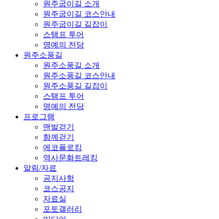
원주굽이길 소개
원주굽이길 코스안내
원주굽이길 길잡이
스탬프 투어
명예의 전당
원주소풍길
원주소풍길 소개
원주소풍길 코스안내
원주소풍길 길잡이
스탬프 투어
명예의 전당
프로그램
맨발걷기
함께걷기
에코플로킹
역사문화트레킹
알림/자료
공지사항
코스공지
자료실
포토갤러리