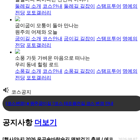
둘레길 소개
코스안내
둘레길 길잡이
스탬프투어
명예의
전당
포토갤러리
굽이굽이 모퉁이 돌아 만나는
원주의 어제와 오늘
굽이길 소개
코스안내
굽이길 길잡이
스탬프투어
명예의
전당
포토갤러리
소풍 가듯 가벼운 마음으로 떠나는
우리 동네 힐링 로드
소풍길 소개
코스안내
소풍길 길잡이
스탬프투어
명예의
전당
포토갤러리
brand_awareness
코스공지
[코스변경] ■ 원주굽이길 7코스 태조왕건길 코스 변경 안내
[코스변경] ■ 원주굽이길 3코스 회촌달맞이길
공지사항
더보기
[임시코스변경] ■ 원주굽이길 18코스 반계리은행나무길 임시노선 및 스탬.
[행사안내] 2026 운곡솔바람숲길 맨발걷기 축제 / 에코힐링 맨발걷기
2026.08.07