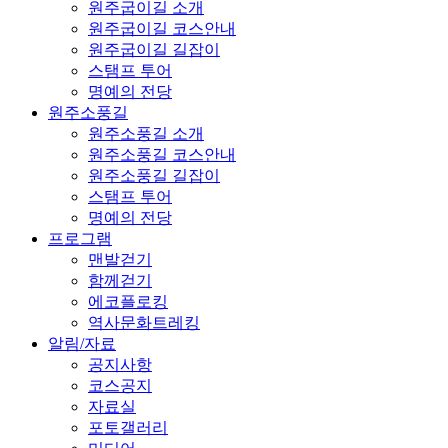
원주굽이길 소개
원주굽이길 코스안내
원주굽이길 길잡이
스탬프 투어
명예의 전당
원주소풍길
원주소풍길 소개
원주소풍길 코스안내
원주소풍길 길잡이
스탬프 투어
명예의 전당
프로그램
맨발걷기
함께걷기
에코플로킹
역사문화트레킹
알림/자료
공지사항
코스공지
자료실
포토갤러리