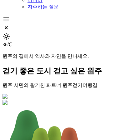
미디어
자주하는 질문
dehaze
close_small
light_mode
36℃
원주의 길에서 역사와 자연을 만나세요.
걷기 좋은 도시
걷고 싶은 원주
원주 시민의 활기찬 파트너
원주걷기여행길