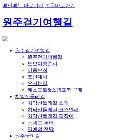
메인메뉴 바로가기
본문바로가기
원주걷기여행길
원주걷기여행길
원주걷기여행길
도보여행준비
이용수칙
조난대처
오시는길
패스포트&스탬프북 구매
치악산둘레길
치악산둘레길 소개
치악산둘레길 코스안내
치악산둘레길 길잡이
스탬프 투어
명예의 전당
원주굽이길