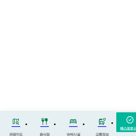
verified
map_search
fork_spoon
bed
bus_map_pin
패스포트
관광지도
음식점
숙박시설
교통정보